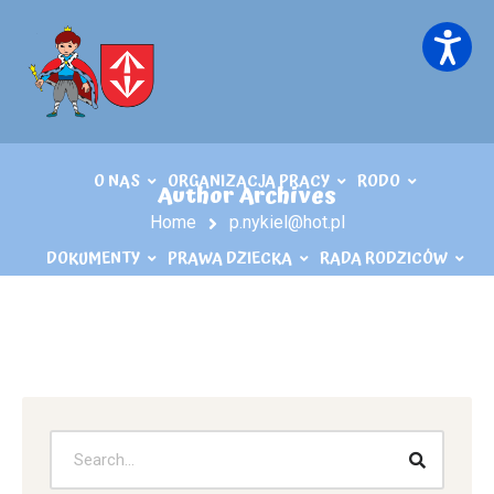
O NAS
ORGANIZACJA PRACY
RODO
Author Archives
Home
p.nykiel@hot.pl
DOKUMENTY
PRAWA DZIECKA
RADA RODZICÓW
KĄCIK LOGOPEDY
KONTAKT
PLIKI DO POBRANIA