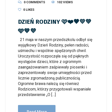
0 COMMENTS
102 VIEWS
0
LIKES
DZIEŃ RODZINY 🩷❤️🧡💛💚
🩵💙💜
21 maja w naszym przedszkolu odbył się
wyjątkowy Dzień Rodziny, pełen radości,
uśmiechu i wspólnie spędzonych chwil.
Uroczystość rozpoczęła się od pięknych
występów dzieci, które z ogromnym
zaangażowaniem zaśpiewały piosenki i
zaprezentowały swoje umiejętności przed
licznie zgromadzoną publicznością.
Ogromne brawa należą się również
Rodzicom, którzy przygotowali wspaniałe
przedstawienie „O […]
Read More