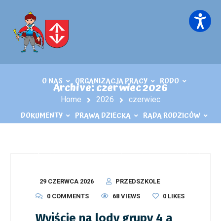
O NAS
ORGANIZACJA PRACY
RODO
Archive: czerwiec 2026
Home
2026
czerwiec
DOKUMENTY
PRAWA DZIECKA
RADA RODZICÓW
KĄCIK LOGOPEDY
KONTAKT
PLIKI DO POBRANIA
29 CZERWCA 2026
PRZEDSZKOLE
0 COMMENTS
68 VIEWS
0
LIKES
Wyjście na lody grupy 4 a