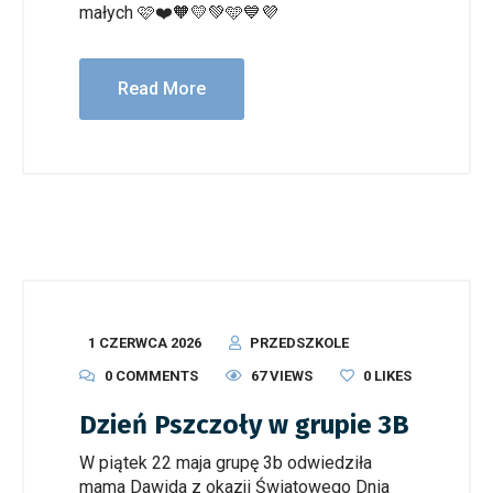
małych 🩷❤️🧡💛💚🩵💙💜
Read More
1 CZERWCA 2026
PRZEDSZKOLE
0 COMMENTS
67 VIEWS
0
LIKES
Dzień Pszczoły w grupie 3B
W piątek 22 maja grupę 3b odwiedziła
mama Dawida z okazji Światowego Dnia