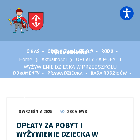
Aktualności
O NAS
ORGANIZACJA PRACY
RODO
Home
Aktualności
OPŁATY ZA POBYT I
WYŻYWIENIE DZIECKA W PRZEDSZKOLU
DOKUMENTY
PRAWA DZIECKA
RADA RODZICÓW
KĄCIK LOGOPEDY
KONTAKT
PLIKI DO POBRANIA
3 WRZEŚNIA 2025
283 VIEWS
OPŁATY ZA POBYT I
WYŻYWIENIE DZIECKA W