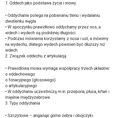
1. Oddech jako podstawa życia i mowy
•
Oddychanie polega na pobieraniu tlenu i wydalaniu
dwutlenku węgla.
•
W spoczynku prawidłowo oddychamy
przez nos
, a
wdech i wydech są podobnej długości.
•
Podczas mówienia korzystamy z
nosa i ust
, a
mówimy
na wydechu
, dlatego wydech powinien być dłuższy niż
wdech.
2. Związek oddechu z artykulacją
•
Prawidłowa mowa wymaga współpracy trzech układów:
o
oddechowego
o
fonacyjnego (głosowego)
o
artykulacyjnego
•
W oddychaniu uczestniczą m.in. przepona, płuca, krtań i
mięśnie międzyżebrowe.
3. Typy oddychania
•
Szczytowe
– angażuje górne żebra i obojczyki.