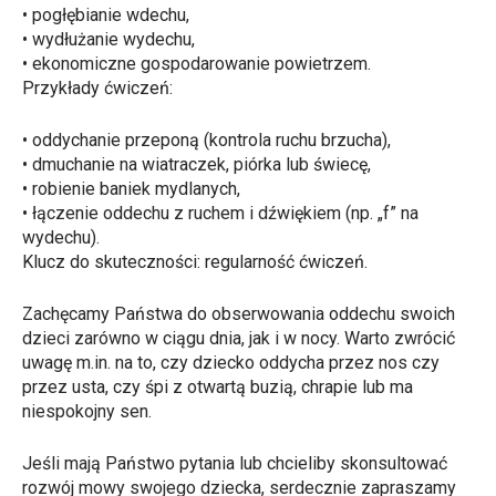
•
pogłębianie wdechu,
•
wydłużanie wydechu,
•
ekonomiczne gospodarowanie powietrzem.
Przykłady ćwiczeń:
•
oddychanie przeponą (kontrola ruchu brzucha),
•
dmuchanie na wiatraczek, piórka lub świecę,
•
robienie baniek mydlanych,
•
łączenie oddechu z ruchem i dźwiękiem (np. „f” na
wydechu).
Klucz do skuteczności:
regularność ćwiczeń.
Zachęcamy Państwa do
obserwowania oddechu swoich
dzieci zarówno w ciągu dnia, jak i w nocy
. Warto zwrócić
uwagę m.in. na to, czy dziecko oddycha przez nos czy
przez usta, czy śpi z otwartą buzią, chrapie lub ma
niespokojny sen.
Jeśli mają Państwo pytania lub chcieliby skonsultować
rozwój mowy swojego dziecka,
serdecznie zapraszamy