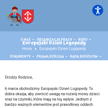
O NAS
ORGANIZACJA PRACY
RODO
Europejski Dzień Logopedy
Home
Europejski Dzień Logopedy
DOKUMENTY
PRAWA DZIECKA
RADA RODZICÓW
KĄCIK LOGOPEDY
KONTAKT
PLIKI DO POBRANIA
Drodzy Rodzice,
6 marca obchodzimy
Europejski Dzień Logopedy
. To
dobra okazja, aby zwrócić uwagę na rozwój mowy dzieci
oraz na czynniki, które mają na nią wpływ. Jednym z
bardzo ważnych elementów jest
prawidłowy oddech
.