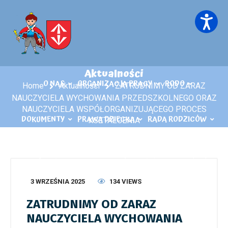
Aktualności
O NAS
ORGANIZACJA PRACY
RODO
Home
Aktualności
ZATRUDNIMY OD ZARAZ
NAUCZYCIELA WYCHOWANIA PRZEDSZKOLNEGO ORAZ
NAUCZYCIELA WSPÓŁORGANIZUJĄCEGO PROCES
DOKUMENTY
PRAWA DZIECKA
RADA RODZICÓW
KSZTAŁCENIA
KĄCIK LOGOPEDY
KONTAKT
PLIKI DO POBRANIA
3 WRZEŚNIA 2025
134 VIEWS
ZATRUDNIMY OD ZARAZ
NAUCZYCIELA WYCHOWANIA