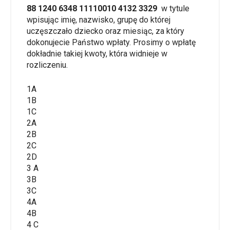
88 1240 6348 1111
0010 4132 3329
w tytule
wpisując imię, nazwisko, grupę do której
uczęszczało dziecko oraz miesiąc, za który
dokonujecie Państwo wpłaty. Prosimy o wpłatę
dokładnie takiej kwoty, która widnieje w
rozliczeniu.
1A
1B
1C
2A
2B
2C
2D
3 A
3B
3C
4A
4B
4 C