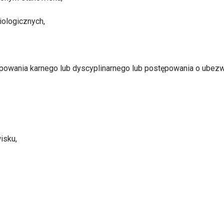
ologicznych,
ępowania karnego lub
dyscyplinarnego lub postępowania
o ubezw
isku,