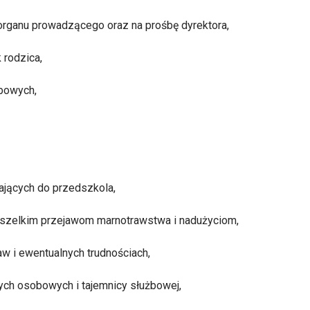
organu prowadzącego oraz na prośbę dyrektora,
rodzica,
żbowych,
ających do przedszkola,
wszelkim przejawom marnotrawstwa i nadużyciom,
aw i ewentualnych trudnościach,
ych osobowych i tajemnicy służbowej,