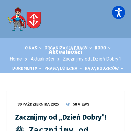
O NAS
ORGANIZACJA PRACY
RODO
Aktualności
Home
Aktualności
Zacznijmy od „Dzień Dobry”!
DOKUMENTY
PRAWA DZIECKA
RADA RODZICÓW
KĄCIK LOGOPEDY
KONTAKT
PLIKI DO POBRANIA
30 PAŹDZIERNIKA 2025
58 VIEWS
Zacznijmy od „Dzień Dobry”!
🌞 Zacznijmy od