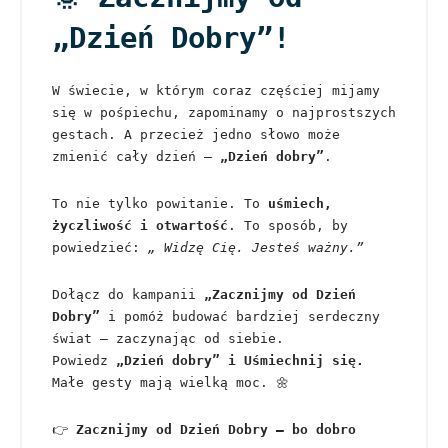
„Dzień Dobry”!
W świecie, w którym coraz częściej mijamy
się w pośpiechu, zapominamy o najprostszych
gestach. A przecież jedno słowo może
zmienić cały dzień —
„Dzień dobry”
.
To nie tylko powitanie. To
uśmiech,
życzliwość i otwartość
. To sposób, by
powiedzieć:
„ Widzę Cię. Jesteś ważny.”
Dołącz do kampanii
„Zacznijmy od Dzień
Dobry”
i pomóż budować bardziej serdeczny
świat — zaczynając od siebie.
Powiedz
„Dzień dobry” i Uśmiechnij się.
Małe gesty mają wielką moc. 🌼
👉
Zacznijmy od Dzień Dobry — bo dobro