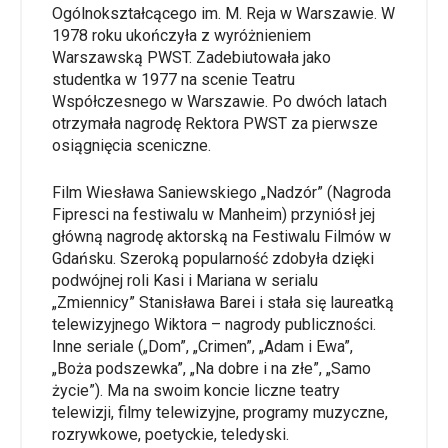
Ogólnokształcącego im. M. Reja w Warszawie. W
1978 roku ukończyła z wyróżnieniem
Warszawską PWST. Zadebiutowała jako
studentka w 1977 na scenie Teatru
Współczesnego w Warszawie. Po dwóch latach
otrzymała nagrodę Rektora PWST za pierwsze
osiągnięcia sceniczne.
Film Wiesława Saniewskiego „Nadzór” (Nagroda
Fipresci na festiwalu w Manheim) przyniósł jej
główną nagrodę aktorską na Festiwalu Filmów w
Gdańsku. Szeroką popularność zdobyła dzięki
podwójnej roli Kasi i Mariana w serialu
„Zmiennicy” Stanisława Barei i stała się laureatką
telewizyjnego Wiktora – nagrody publiczności.
Inne seriale („Dom”, „Crimen”, „Adam i Ewa”,
„Boża podszewka”, „Na dobre i na złe”, „Samo
życie”). Ma na swoim koncie liczne teatry
telewizji, filmy telewizyjne, programy muzyczne,
rozrywkowe, poetyckie, teledyski.