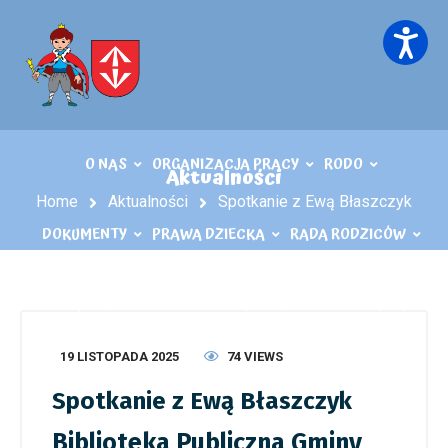
O NAS
ORGANIZACJA PRACY
RODO
Aktualności
Home
Aktualności
Spotkanie z Ewą Błaszczyk
DOKUMENTY
PRAWA DZIECKA
RADA RODZICÓW
KĄCIK LOGOPEDY
KONTAKT
PLIKI DO POBRANIA
19 LISTOPADA 2025
74 VIEWS
Spotkanie z Ewą Błaszczyk
Biblioteka Publiczna Gminy