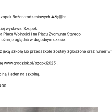
 Szopek Bożonarodzeniowych 🎄🎅🏼✨
kiej wystawie Szopek.
 Placu Wolności i na Placu Zygmunta Starego.
można je oglądać w dogodnym czasie.
zez jaką szkołę lub przedszkole zostały zgłoszone oraz numer w
nę www.grodzisk.pl/szopki2025 ,
ną i jeden na szkolną.
:00.