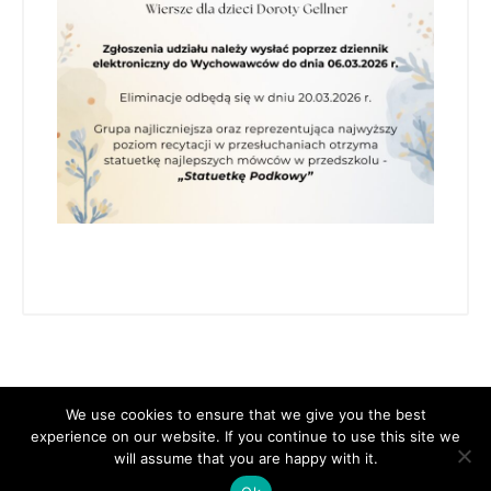
We use cookies to ensure that we give you the best
experience on our website. If you continue to use this site we
will assume that you are happy with it.
Copyright 2021 Przedszkole nr 4 im. Króla Maciusia I, All rights