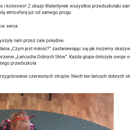
 i kolorowo! Z okazji Walentynek wszystkie przedszkolaki zami
płą atmosferę już od samego progu.
ie serca:
yszyły nam przez cale południe.
dania „Czym jest miłość?” zastanawiając się jak możemy okazyw
rzenie „Łańcucha Dobrych Słów”. Każda grupa dołożyła swoje og
szego przedszkola
rzygotowanie czerwonych strojów. Niech ten łańcuch dobrych s