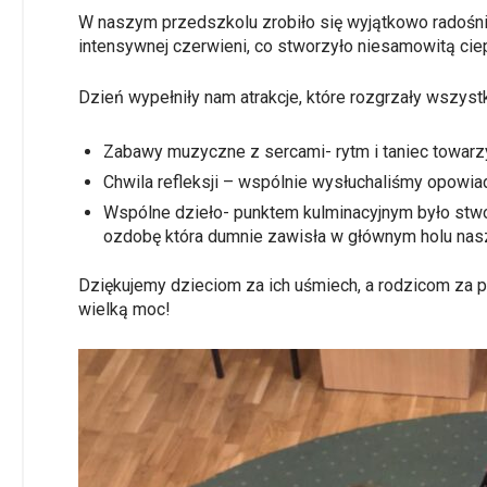
W naszym przedszkolu zrobiło się wyjątkowo radośnie
intensywnej czerwieni, co stworzyło niesamowitą cie
Dzień wypełniły nam atrakcje, które rozgrzały wszystk
Zabawy muzyczne z sercami- rytm i taniec towarz
Chwila refleksji – wspólnie wysłuchaliśmy opowia
Wspólne dzieło- punktem kulminacyjnym było stwo
ozdobę która dumnie zawisła w głównym holu na
Dziękujemy dzieciom za ich uśmiech, a rodzicom za p
wielką moc!