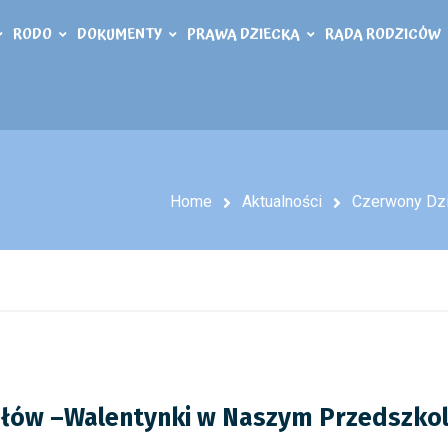
RODO
DOKUMENTY
PRAWA DZIECKA
RADA RODZICÓW
Home
Aktualności
Czerwony Dzi
Słów –Walentynki w Naszym Przedszko