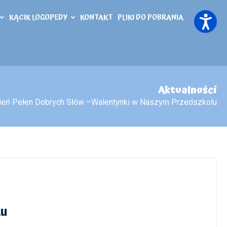
KĄCIK LOGOPEDY
KONTAKT
PLIKI DO POBRANIA
Aktualności
eń Pełen Dobrych Słów –Walentynki w Naszym Przedszkolu
lu