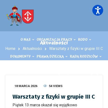
O NAS
ORGANIZACJA PRACY
RODO
Aktualności
Home
Aktualności
Warsztaty z fizyki w grupie III C
DOKUMENTY
PRAWA DZIECKA
RADA RODZICÓW
KĄCIK LOGOPEDY
KONTAKT
PLIKI DO POBRANIA
18 MARCA 2026
54 VIEWS
Warsztaty z fizyki w grupie III C
Piątek 13 marca okazał się wyjątkowo