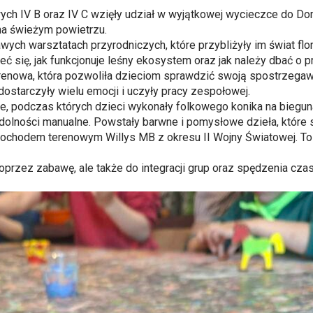
ych IV B oraz IV C wzięły udział w wyjątkowej wycieczce do Dom
a świeżym powietrzu.
ch warsztatach przyrodniczych, które przybliżyły im świat flor
eć się, jak funkcjonuje leśny ekosystem oraz jak należy dbać o p
renowa, która pozwoliła dzieciom sprawdzić swoją spostrzegaw
ostarczyły wielu emocji i uczyły pracy zespołowej.
ne, podczas których dzieci wykonały folkowego konika na bie
zdolności manualne. Powstały barwne i pomysłowe dzieła, które 
amochodem terenowym Willys MB z okresu II Wojny Światowej. 
poprzez zabawę, ale także do integracji grup oraz spędzenia cz