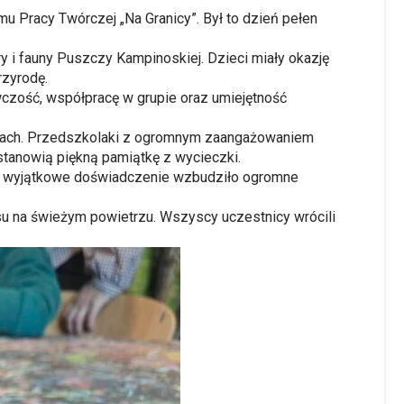
u Pracy Twórczej „Na Granicy”. Był to dzień pełen
y i fauny Puszczy Kampinoskiej. Dzieci miały okazję
rzyrodę.
czość, współpracę w grupie oraz umiejętność
gunach. Przedszkolaki z ogromnym zaangażowaniem
stanowią piękną pamiątkę z wycieczki.
To wyjątkowe doświadczenie wzbudziło ogromne
asu na świeżym powietrzu. Wszyscy uczestnicy wrócili