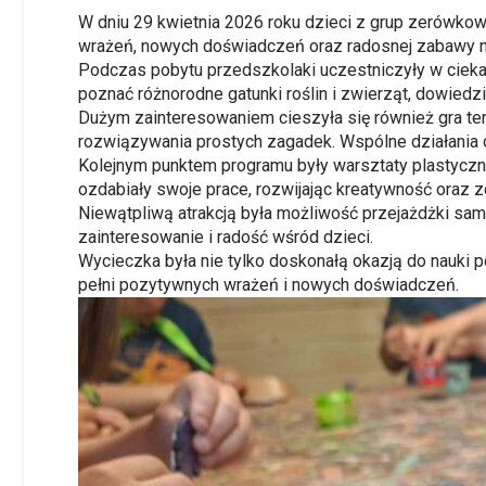
W dniu 29 kwietnia 2026 roku dzieci z grup zerówkow
wrażeń, nowych doświadczeń oraz radosnej zabawy n
Podczas pobytu przedszkolaki uczestniczyły w ciekawy
poznać różnorodne gatunki roślin i zwierząt, dowiedzi
Dużym zainteresowaniem cieszyła się również gra te
rozwiązywania prostych zagadek. Wspólne działania d
Kolejnym punktem programu były warsztaty plastycz
ozdabiały swoje prace, rozwijając kreatywność oraz 
Niewątpliwą atrakcją była możliwość przejażdżki s
zainteresowanie i radość wśród dzieci.
Wycieczka była nie tylko doskonałą okazją do nauki 
pełni pozytywnych wrażeń i nowych doświadczeń.