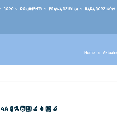
RODO
DOKUMENTY
PRAWA DZIECKA
RADA RODZICÓW
Home
Aktualn
A 🧪⚗️🧑🏼‍🔬👩🏼‍🔬