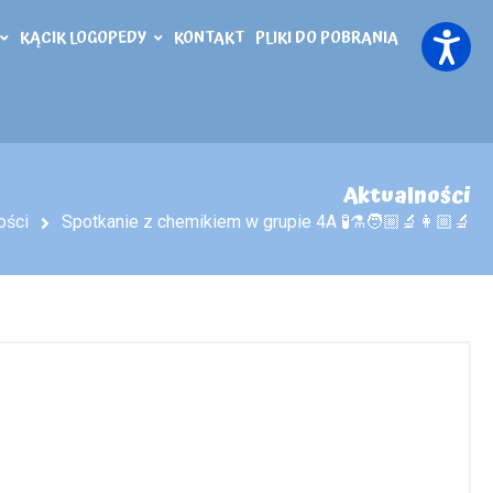
KĄCIK LOGOPEDY
KONTAKT
PLIKI DO POBRANIA
Aktualności
ości
Spotkanie z chemikiem w grupie 4A 🧪⚗️🧑🏼‍🔬👩🏼‍🔬