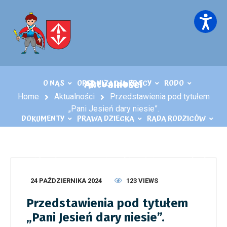
Aktualności
O NAS
ORGANIZACJA PRACY
RODO
Home
Aktualności
Przedstawienia pod tytułem
„Pani Jesień dary niesie”.
DOKUMENTY
PRAWA DZIECKA
RADA RODZICÓW
KĄCIK LOGOPEDY
KONTAKT
PLIKI DO POBRANIA
24 PAŹDZIERNIKA 2024
123 VIEWS
Przedstawienia pod tytułem
„Pani Jesień dary niesie”.