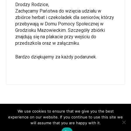
Drodzy Rodzice,
Zachęcamy Państwa do wzięcia udziału w
zbiórce herbat i czekoladek dla seniorów, którzy
przebywają w Domu Pomocy Społecznej w
Grodzisku Mazowieckim. Szczegóły zbiórki
znajdują się na plakacie przy wejściu do
przedszkola oraz w załączniku.
Bardzo dziękujemy za każdy podarunek.
We use cookies to ensure that we give you the best
experience on our website. If you continue to use this site we
will assume that you are happy with it.
Copyright 2021 Przedszkole nr 4 im. Króla Maciusia I, All rights