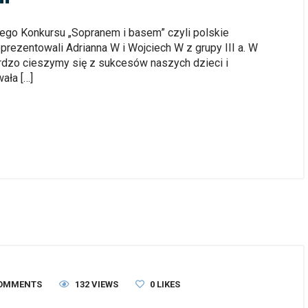
wego Konkursu „Sopranem i basem” czyli polskie
prezentowali Adrianna W i Wojciech W z grupy III a. W
ardzo cieszymy się z sukcesów naszych dzieci i
ała […]
COMMENTS
132 VIEWS
0
LIKES