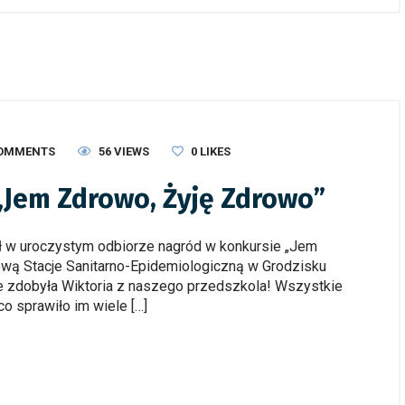
COMMENTS
56 VIEWS
0
LIKES
„Jem Zdrowo, Żyję Zdrowo”
ał w uroczystym odbiorze nagród w konkursie „Jem
wą Stacje Sanitarno-Epidemiologiczną w Grodzisku
e zdobyła Wiktoria z naszego przedszkola! Wszystkie
co sprawiło im wiele […]