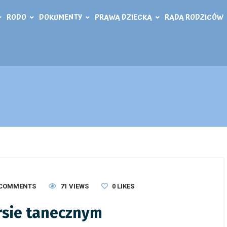
RODO
DOKUMENTY
PRAWA DZIECKA
RADA RODZICÓW
 COMMENTS
71 VIEWS
0
LIKES
rsie tanecznym