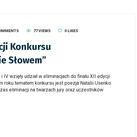
COMMENTS
77 VIEWS
0
LIKES
ycji Konkursu
ie Słowem”
IV wzięły udział w eliminacjach do finału XII edycji
 roku tematem konkursu jest poezja Natalii Usenko.
as eliminacji na twarzach jury oraz uczestników