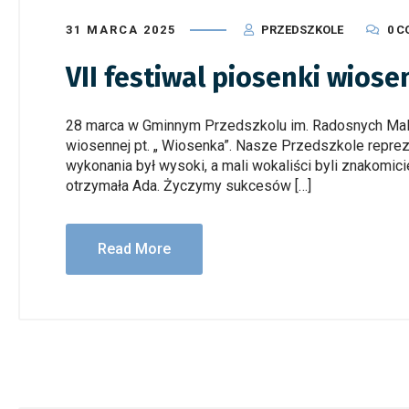
31 MARCA 2025
PRZEDSZKOLE
0 
VII festiwal piosenki wiose
28 marca w Gminnym Przedszkolu im. Radosnych Malu
wiosennej pt. „ Wiosenka”. Nasze Przedszkole repre
wykonania był wysoki, a mali wokaliści byli znakomic
otrzymała Ada. Życzymy sukcesów […]
Read More