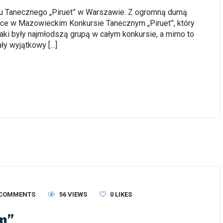
 Tanecznego „Piruet” w Warszawie. Z ogromną dumą
jsce w Mazowieckim Konkursie Tanecznym „Piruet”, który
ki były najmłodszą grupą w całym konkursie, a mimo to
ły wyjątkowy […]
 COMMENTS
56 VIEWS
0
LIKES
m”