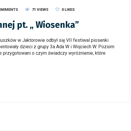
COMMENTS
71 VIEWS
0
LIKES
nnej pt. „ Wiosenka”
szków w Jaktorowie odbył się VII festiwal piosenki
zentowały dzieci z grupy 3a Ada W i Wojciech W. Poziom
ie przygotowani o czym świadczy wyróżnienie, które