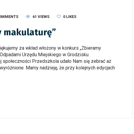
COMMENTS
61 VIEWS
0
LIKES
y makulaturę”
iękujemy za wkład włożony w konkurs „Zbieramy
 Odpadami Urzędu Miejskiego w Grodzisku
 społeczności Przedszkola udało Nam się zebrać aż
wyróżnione. Mamy nadzieję, że przy kolejnych edycjach