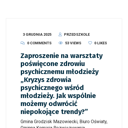
3 GRUDNIA 2025
PRZEDSZKOLE
0 COMMENTS
53 VIEWS
0
LIKES
Zaproszenie na warsztaty
poświęcone zdrowiu
psychicznemu młodzieży
„Kryzys zdrowia
psychicznego wśród
młodzieży. Jak wspólnie
możemy odwrócić
niepokojące trendy?”
Gmina Grodzisk Mazowiecki, Biuro Oświaty,
Gminna Komisja Rozwiązywania