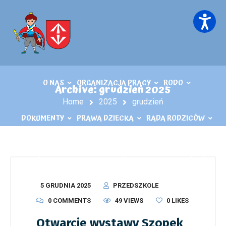
O NAS
ORGANIZACJA PRACY
RODO
Archive: grudzień 2025
Home
2025
grudzień
DOKUMENTY
PRAWA DZIECKA
RADA RODZICÓW
KĄCIK LOGOPEDY
KONTAKT
PLIKI DO POBRANIA
5 GRUDNIA 2025
PRZEDSZKOLE
0 COMMENTS
49 VIEWS
0
LIKES
Otwarcie wystawy Szopek