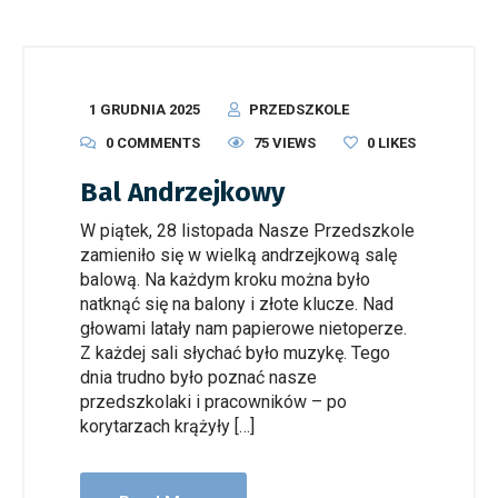
1 GRUDNIA 2025
PRZEDSZKOLE
0 COMMENTS
75 VIEWS
0
LIKES
Bal Andrzejkowy
W piątek, 28 listopada Nasze Przedszkole
zamieniło się w wielką andrzejkową salę
balową. Na każdym kroku można było
natknąć się na balony i złote klucze. Nad
głowami latały nam papierowe nietoperze.
Z każdej sali słychać było muzykę. Tego
dnia trudno było poznać nasze
przedszkolaki i pracowników – po
korytarzach krążyły […]