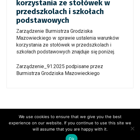
korzystania ze stołówek w
przedszkolach i szkołach
podstawowych
Zarządzenie Burmistrza Grodziska
Mazowieckiego w sprawie ustalenia warunków
korzystania ze stołówek w przedszkolach i
szkołach podstawowych znajduje się poniżej.
Zarządzenie_91.2025 podpisane przez
Burmistrza Grodziska Mazowieckiego
We use cookies to ensure that we give you the best
experience on our website. If you continue to use this site we
will assume that you are happy with it.
Copyright 2021 Przedszkole nr 4 im. Króla Maciusia I, All rights
Ok