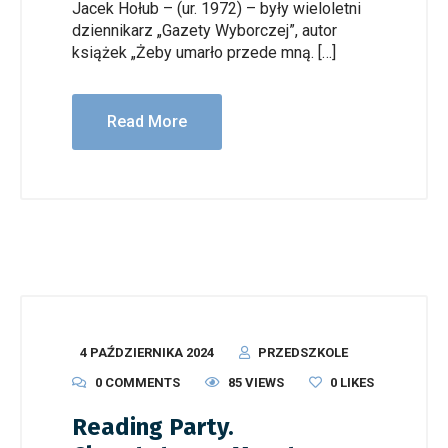
Jacek Hołub – (ur. 1972) – były wieloletni
dziennikarz „Gazety Wyborczej”, autor
książek „Żeby umarło przede mną. […]
Read More
4 PAŹDZIERNIKA 2024
PRZEDSZKOLE
0 COMMENTS
85 VIEWS
0
LIKES
Reading Party.