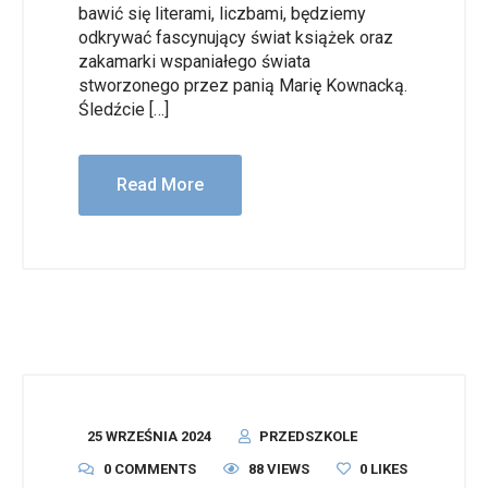
bawić się literami, liczbami, będziemy
odkrywać fascynujący świat książek oraz
zakamarki wspaniałego świata
stworzonego przez panią Marię Kownacką.
Śledźcie […]
Read More
25 WRZEŚNIA 2024
PRZEDSZKOLE
0 COMMENTS
88 VIEWS
0
LIKES