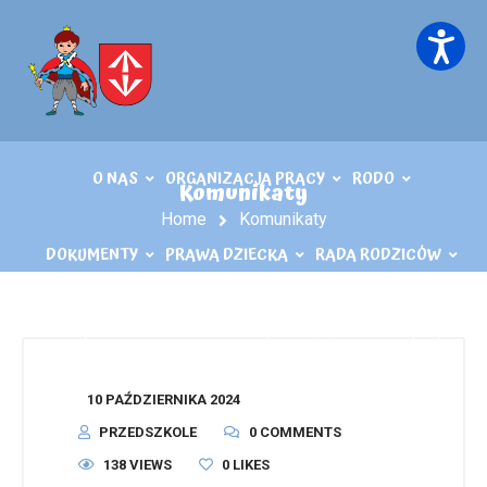
O NAS
ORGANIZACJA PRACY
RODO
Komunikaty
Home
Komunikaty
DOKUMENTY
PRAWA DZIECKA
RADA RODZICÓW
KĄCIK LOGOPEDY
KONTAKT
PLIKI DO POBRANIA
10 PAŹDZIERNIKA 2024
PRZEDSZKOLE
0 COMMENTS
138 VIEWS
0
LIKES