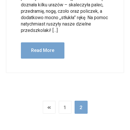
doznała kilku urazów – skaleczyła palec,
przedramię, nogę, czoło oraz policzek, a
dodatkowo mocno „stłukła” rękę. Na pomoc
natychmiast ruszyły nasze dzielne
przedszkolaki! […]
Read More
1
2