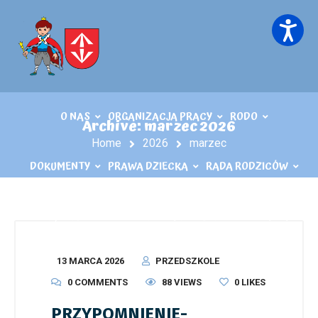
O NAS
ORGANIZACJA PRACY
RODO
Archive: marzec 2026
Home
2026
marzec
DOKUMENTY
PRAWA DZIECKA
RADA RODZICÓW
KĄCIK LOGOPEDY
KONTAKT
PLIKI DO POBRANIA
13 MARCA 2026
PRZEDSZKOLE
0 COMMENTS
88 VIEWS
0
LIKES
PRZYPOMNIENIE-