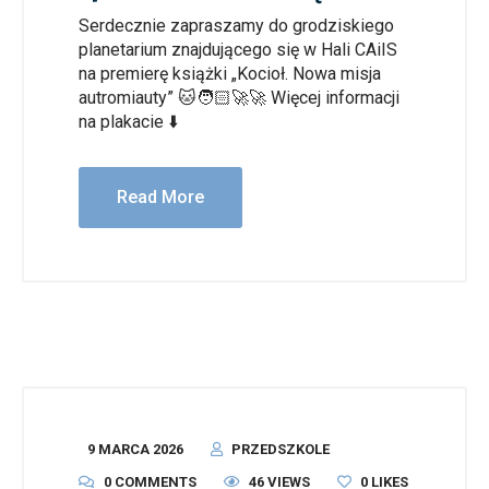
Serdecznie zapraszamy do grodziskiego
planetarium znajdującego się w Hali CAiIS
na premierę książki „Kocioł. Nowa misja
autromiauty” 🐱🧑🏻‍🚀🚀 Więcej informacji
na plakacie ⬇️
Read More
9 MARCA 2026
PRZEDSZKOLE
0 COMMENTS
46 VIEWS
0
LIKES