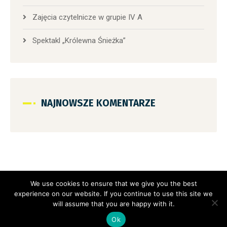
Zajęcia czytelnicze w grupie IV A
Spektakl „Królewna Śnieżka”
NAJNOWSZE KOMENTARZE
We use cookies to ensure that we give you the best
experience on our website. If you continue to use this site we
will assume that you are happy with it.
Copyright 2021 Przedszkole nr 4 im. Króla Maciusia I, All rights
Ok
reserved.