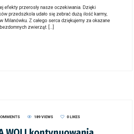
jej efekty przerosły nasze oczekiwania. Dzięki
 przedszkola udało się zebrać dużą ilość karmy,
 w Milanówku. Z całego serca dziękujemy za okazane
 bezdomnych zwierząt. […]
COMMENTS
189 VIEWS
0
LIKES
A WOLI kontynuowania