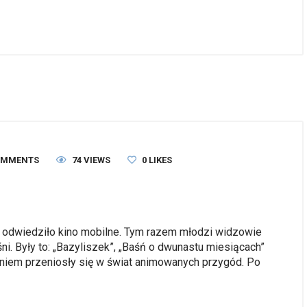
OMMENTS
74 VIEWS
0
LIKES
a odwiedziło kino mobilne. Tym razem młodzi widzowie
aśni. Były to: „Bazyliszek”, „Baśń o dwunastu miesiącach”
waniem przeniosły się w świat animowanych przygód. Po