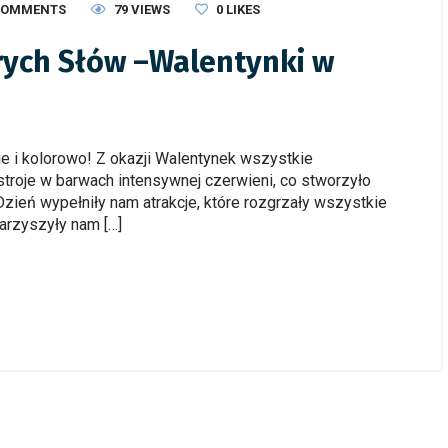
COMMENTS
79 VIEWS
0
LIKES
rych Słów –Walentynki w
e i kolorowo! Z okazji Walentynek wszystkie
stroje w barwach intensywnej czerwieni, co stworzyło
zień wypełniły nam atrakcje, które rozgrzały wszystkie
arzyszyły nam […]