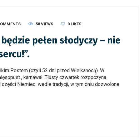
COMMENTS
58 VIEWS
0
LIKES
 będzie pełen słodyczy – nie
sercu!”.
elkim Postem (czyli 52 dni przed Wielkanocą). W
mięsopust , karnawał. Tłusty czwartek rozpoczyna
ej części Niemiec wedle tradycji, w tym dniu dozwolone