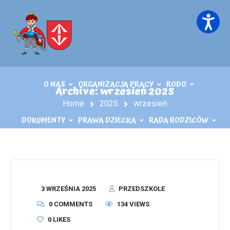
O NAS
ORGANIZACJA PRACY
RODO
Archive: wrzesień 2025
Home
2025
wrzesień
DOKUMENTY
PRAWA DZIECKA
RADA RODZICÓW
KĄCIK LOGOPEDY
KONTAKT
PLIKI DO POBRANIA
3 WRZEŚNIA 2025
PRZEDSZKOLE
0 COMMENTS
134 VIEWS
0
LIKES